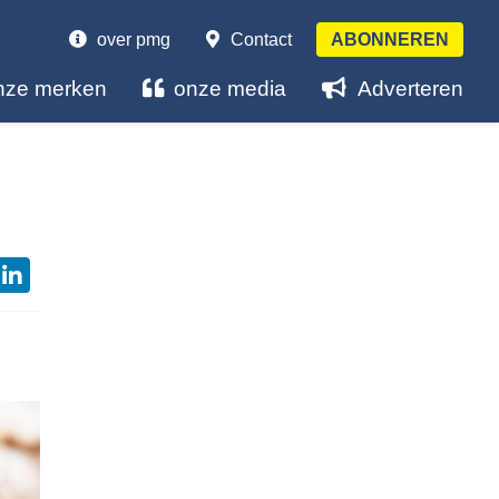
over pmg
Contact
ABONNEREN
nze merken
onze media
Adverteren