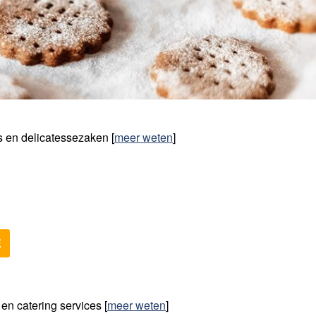
rs en delicatessezaken
[
meer weten
]
E
en catering services
[
meer weten
]