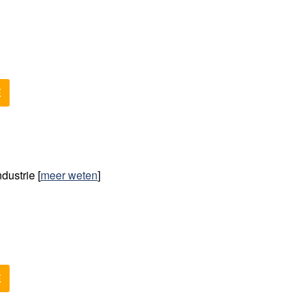
E
ndustrie
[
meer weten
]
E