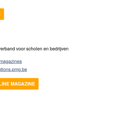
E
erband voor scholen en bedrijven
e magazines
utions.pmg.be
LINE MAGAZINE