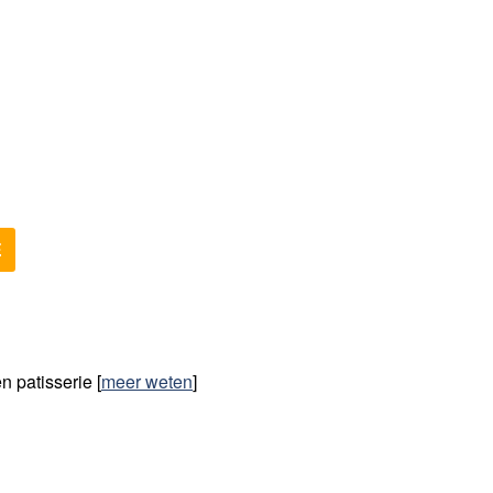
E
n patisserie
[
meer weten
]