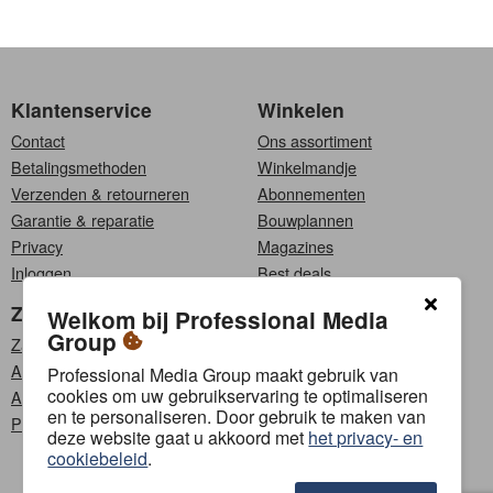
Klantenservice
Winkelen
Contact
Ons assortiment
Betalingsmethoden
Winkelmandje
Verzenden & retourneren
Abonnementen
Garantie & reparatie
Bouwplannen
Privacy
Magazines
Inloggen
Best deals
Zakelijk
Kies een taal
Welkom bij Professional Media
Group
Zakelijke klanten
Nederlands
Affiliate programma
Français
Professional Media Group maakt gebruik van
cookies om uw gebruikservaring te optimaliseren
Adverteren
en te personaliseren. Door gebruik te maken van
PMG Content Lab
Volg ons
deze website gaat u akkoord met
het privacy- en
cookiebeleid
.